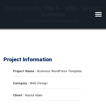
Demo Media Title 5 - ABR - Airport
Business
Home
Portfolio
Demo Media Title 5
Project Information
Project Name :
Business WordPress Template
Category :
Web Design
Client :
Nazrul Islam