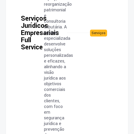
reorganização
patrimonial
e
Serviços
consultoria
Jurídicos
tributária. A
Empresariais
equipe
Serviços
Full
especializada
desenvolve
Service
soluções
personalizadas
e eficazes,
alinhando a
visão
jurídica aos
objetivos
comerciais
dos
clientes,
com foco
em
segurança
jurídica e
prevenção