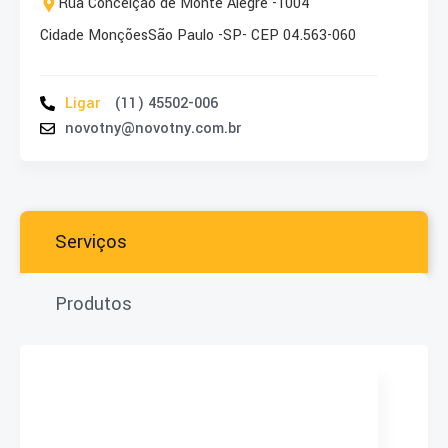
Rua Conceição de Monte Alegre -
1004
Cidade Monções
São Paulo -
SP
- CEP 04.563-060
Ligar
(11) 45502-006
novotny@novotny.com.br
Serviços
Produtos