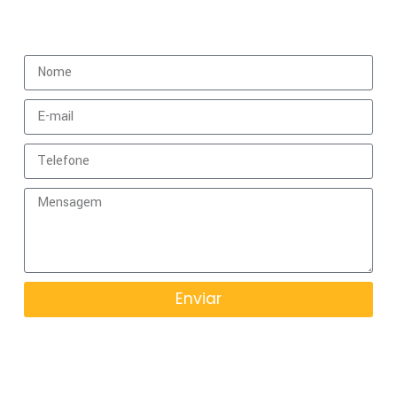
Fale Conosco
Enviar
O Airport Business é a escolha perfeita para
quem busca acessar com praticidade,
variedade e qualidade produtos e serviços
em infraestrutura e tecnologia aeroportuária.