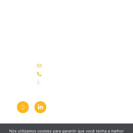
É a opção certa para networking e relações
de negócios entre aeroportos e
fornecedores!
Brasília,
SHS Quadra 06, Complexo Brasil 21 –
DF
Torre C – Sala 712– Asa Sul 70316-109
Contatos
abr@abr.aero
(61) 3039-9561
(61) 3039-9561
Siga-nos
Nós utilizamos cookies para garantir que você tenha a melhor