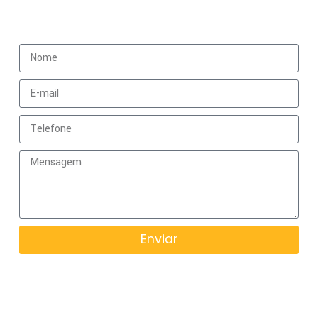
Fale Conosco
Enviar
O Airport Business é a escolha perfeita
para quem busca acessar com
praticidade, variedade e qualidade
produtos e serviços em infraestrutura e